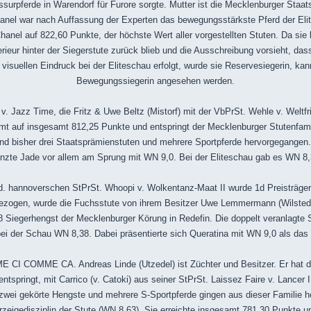
urpferde in Warendorf für Furore sorgte. Mutter ist die Mecklenburger Staat
hanel war nach Auffassung der Experten das bewegungsstärkste Pferd der El
anel auf 822,60 Punkte, der höchste Wert aller vorgestellten Stuten. Da sie 
erieur hinter der Siegerstute zurück blieb und die Ausschreibung vorsieht, da
 visuellen Eindruck bei der Eliteschau erfolgt, wurde sie Reservesiegerin, ka
Bewegungssiegerin angesehen werden.
v. Jazz Time, die Fritz & Uwe Beltz (Mistorf) mit der VbPrSt. Wehle v. Welt
mt auf insgesamt 812,25 Punkte und entspringt der Mecklenburger Stutenfami
 bisher drei Staatsprämienstuten und mehrere Sportpferde hervorgegangen.
änzte Jade vor allem am Sprung mit WN 9,0. Bei der Eliteschau gab es WN 8,
 hannoverschen StPrSt. Whoopi v. Wolkentanz-Maat II wurde 1d Preisträge
ezogen, wurde die Fuchsstute von ihrem Besitzer Uwe Lemmermann (Wilstedt)
 Siegerhengst der Mecklenburger Körung in Redefin. Die doppelt veranlagte S
bei der Schau WN 8,38. Dabei präsentierte sich Queratina mit WN 9,0 als das
 CI COMME CA. Andreas Linde (Utzedel) ist Züchter und Besitzer. Er hat die
tspringt, mit Carrico (v. Catoki) aus seiner StPrSt. Laissez Faire v. Lancer 
zwei gekörte Hengste und mehrere S-Sportpferde gingen aus dieser Familie he
gedisziplin der Stute (WN 8,63). Sie erreichte insgesamt 781,30 Punkte un