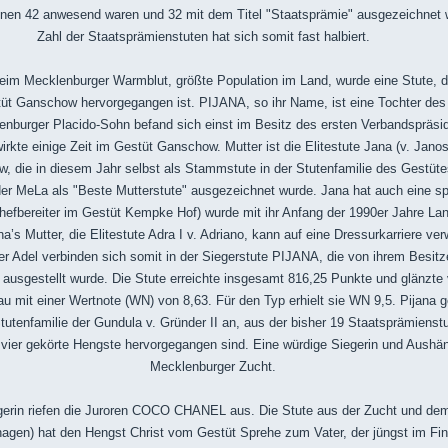
 denen 42 anwesend waren und 32 mit dem Titel "Staatsprämie" ausgezeichnet 
Zahl der Staatsprämienstuten hat sich somit fast halbiert.
im Mecklenburger Warmblut, größte Population im Land, wurde eine Stute, d
t Ganschow hervorgegangen ist. PIJANA, so ihr Name, ist eine Tochter de
denburger Placido-Sohn befand sich einst im Besitz des ersten Verbandspräsi
rkte einige Zeit im Gestüt Ganschow. Mutter ist die Elitestute Jana (v. Jano
, die in diesem Jahr selbst als Stammstute in der Stutenfamilie des Gestü
der MeLa als "Beste Mutterstute" ausgezeichnet wurde. Jana hat auch eine spor
hefbereiter im Gestüt Kempke Hof) wurde mit ihr Anfang der 1990er Jahre Lan
a’s Mutter, die Elitestute Adra I v. Adriano, kann auf eine Dressurkarriere ve
r Adel verbinden sich somit in der Siegerstute
PIJANA, die von ihrem Besitz
ausgestellt wurde. Die Stute erreichte insgesamt 816,25 Punkte und glänzte 
au mit einer Wertnote (WN) von 8,63. Für den Typ erhielt sie WN 9,5. Pijana g
utenfamilie der Gundula v. Gründer II an, aus der bisher 19 Staatsprämienst
d vier gekörte Hengste hervorgegangen sind. Eine würdige Siegerin und Aushän
Mecklenburger Zucht.
gerin riefen die Juroren COCO CHANEL aus. Die Stute aus der Zucht und de
ehagen) hat den Hengst Christ vom Gestüt Sprehe zum Vater, der jüngst im Fi