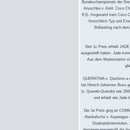
Bundeschampionats der Dress
Anuschka v. Anrit. Coco C
9,5). Insgesamt kam Coco Ch
hinsichtlich Typ und Ext
Brillantring nach dem
Den 1c Preis erhielt JADE 
ausgestellt haben. Jade kom
Aus dem Mutterstamm sind
gl
QUERATINA v. Quiztime a.d.
bei Hinrich-Johannes Buss g
(v. Quando-Quando) war 2008
und erhielt wie Jade 
Der 1e Preis ging an COMME
Alaskafuchs v. Asparagus en
Staatsprämienstuten, 
abstammungsgemäß die Vorzei