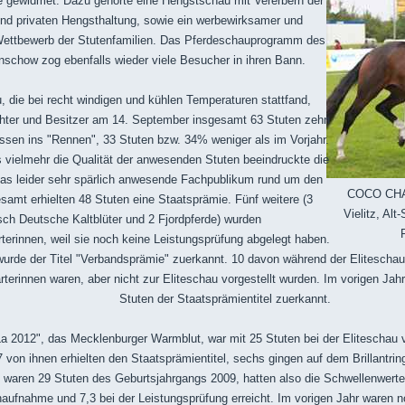
gewidmet. Dazu gehörte eine Hengstschau mit Vererbern der
und privaten Hengsthaltung, sowie ein werbewirksamer und
 Wettbewerb der Stutenfamilien. Das Pferdeschauprogramm des
schow zog ebenfalls wieder viele Besucher in ihren Bann.
, die bei recht windigen und kühlen Temperaturen stattfand,
chter und Besitzer am 14. September insgesamt 63 Stuten zehn
ssen ins "Rennen", 33 Stuten bzw. 34% weniger als im Vorjahr.
 vielmehr die Qualität der anwesenden Stuten beeindruckte die
s leider sehr spärlich anwesende Fachpublikum rund um den
COCO CHANE
samt erhielten 48 Stuten eine Staatsprämie. Fünf weitere (3
Vielitz, Al
sch Deutsche Kaltblüter und 2 Fjordpferde) wurden
erinnen, weil sie noch keine Leistungsprüfung abgelegt haben.
urde der Titel "Verbandsprämie" zuerkannt. 10 davon während der Eliteschau,
erinnen waren, aber nicht zur Eliteschau vorgestellt wurden. Im vorigen Jahr
Stuten der Staatsprämientitel zuerkannt.
a 2012", das Mecklenburger Warmblut, war mit 25 Stuten bei der Eliteschau ve
7 von ihnen erhielten den
Staatsprämientitel, sechs gingen auf dem Brillantri
ert waren 29 Stuten des Geburtsjahrgangs 2009, hatten also die Schwellenwerte
haufnahme und 7,3 bei der Leistungsprüfung erreicht. Im vorigen Jahr waren 