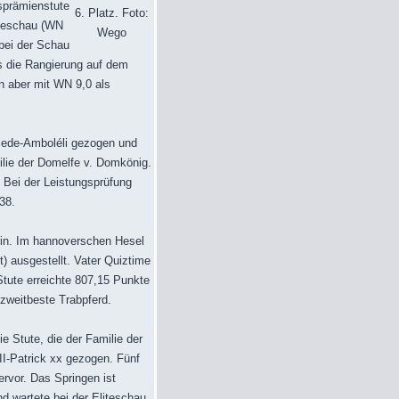
sprämienstute
6. Platz. Foto:
iteschau (WN
Wego
bei der Schau
ss die Rangierung auf dem
nn aber mit WN 9,0 als
friede-Amboléli gezogen und
lie der Domelfe v. Domkönig.
 Bei der Leistungsprüfung
38.
rin. Im hannoverschen Hesel
 ausgestellt. Vater Quiztime
tute erreichte 807,15 Punkte
 zweitbeste Trabpferd.
 Stute, die der Familie der
III-Patrick xx gezogen. Fünf
rvor. Das Springen ist
d wartete bei der Eliteschau