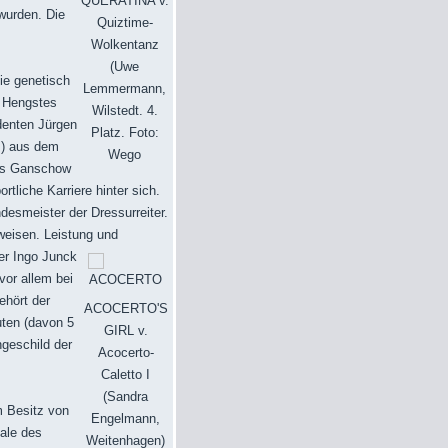
QUERATINA v.
wurden. Die
Quiztime-
Wolkentanz
(Uwe
ie genetisch
Lemmermann,
s Hengstes
Wilstedt. 4.
denten Jürgen
Platz. Foto:
s) aus dem
Wego
tes Ganschow
tliche Karriere hinter sich.
desmeister der Dressurreiter.
rweisen. Leistung und
er Ingo Junck
vor allem bei
ehört der
ACOCERTO'S
uten (davon 5
GIRL v.
geschild der
Acocerto-
Caletto I
(Sandra
m Besitz von
Engelmann,
nale des
Weitenhagen)