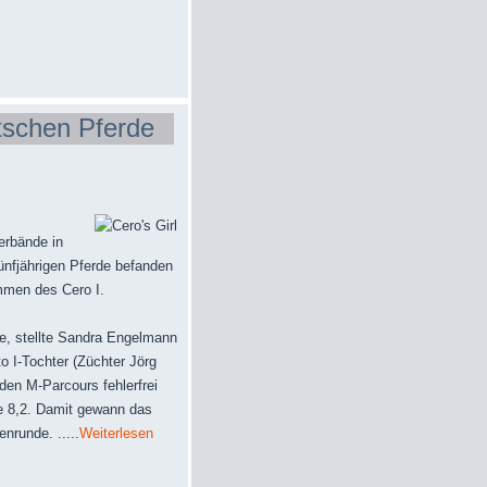
tschen Pferde
erbände in
ünfjährigen Pferde befanden
mmen des Cero I.
e, stellte Sandra Engelmann
to I-Tochter (Züchter Jörg
en M-Parcours fehlerfrei
te 8,2. Damit gewann das
nrunde. .....
Weiterlesen