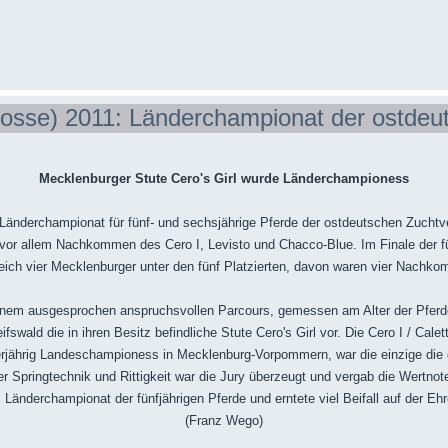
osse) 2011: Länderchampionat der ostdeu
Mecklenburger Stute Cero's Girl wurde Länderchampioness
Länderchampionat für fünf- und sechsjährige Pferde der ostdeutschen Zuchtv
vor allem Nachkommen des Cero I, Levisto und Chacco-Blue. Im Finale der f
eich vier Mecklenburger unter den fünf Platzierten, davon waren vier Nachko
 einem ausgesprochen anspruchsvollen Parcours, gemessen am Alter der Pferd
swald die in ihren Besitz befindliche Stute Cero's Girl vor. Die Cero I / Calet
erjährig Landeschampioness in Mecklenburg-Vorpommern, war die einzige die d
er Springtechnik und Rittigkeit war die Jury überzeugt und vergab die Wertno
änderchampionat der fünfjährigen Pferde und erntete viel Beifall auf der Ehre
(Franz Wego)