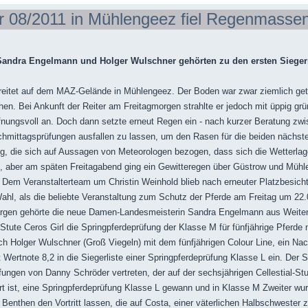
r 08/2011 in Mühlengeez fiel Regenmasse
Sandra Engelmann und Holger Wulschner gehörten zu den ersten Sieger
ereitet auf dem MAZ-Gelände in Mühlengeez. Der Boden war zwar ziemlich g
en. Bei Ankunft der Reiter am Freitagmorgen strahlte er jedoch mit üppig g
fnungsvoll an. Doch dann setzte erneut Regen ein - nach kurzer Beratung zwi
chmittagsprüfungen ausfallen zu lassen, um den Rasen für die beiden nächst
ng, die sich auf Aussagen von Meteorologen bezogen, dass sich die Wetterl
ch, aber am späten Freitagabend ging ein Gewitteregen über Güstrow und Mühle
. Dem Veranstalterteam um Christin Weinhold blieb nach erneuter Platzbesich
Wahl, als die beliebte Veranstaltung zum Schutz der Pferde am Freitag um 2
rgen gehörte die neue Damen-Landesmeisterin Sandra Engelmann aus Weiten
 Stute Ceros Girl die Springpferdeprüfung der Klasse M für fünfjährige Pferde
uch Holger Wulschner (Groß Viegeln) mit dem fünfjährigen Colour Line, ein N
Wertnote 8,2 in die Siegerliste einer Springpferdeprüfung Klasse L ein. Der 
fungen von Danny Schröder vertreten, der auf der sechsjährigen Cellestial-Stu
t ist, eine Springpferdeprüfung Klasse L gewann und in Klasse M Zweiter wu
enthen den Vortritt lassen, die auf Costa, einer väterlichen Halbschwester 