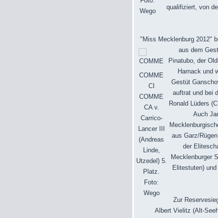
Foto:
qualifiziert, von
Wego
"Miss Mecklenburg 2012" be
aus dem Gestü
Pinatubo, der Ol
Harnack und wi
COMME
Gestüt Ganschow
CI
auftrat und bei 
COMME
Ronald Lüders (C
CA v.
Auch Jan
Carrico-
Mecklenburgische
Lancer III
aus Garz/Rügen 
(Andreas
der Elitesch
Linde,
Mecklenburger St
Utzedel) 5.
Elitestuten) un
Platz.
Foto:
Wego
Zur Reservesie
Albert Vielitz (Alt-Se