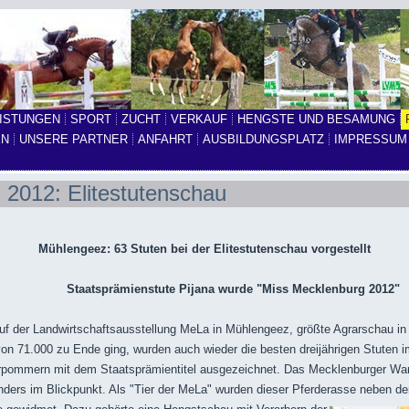
ISTUNGEN
SPORT
ZUCHT
VERKAUF
HENGSTE UND BESAMUNG
EN
UNSERE PARTNER
ANFAHRT
AUSBILDUNGSPLATZ
IMPRESSUM
2012: Elitestutenschau
Mühlengeez: 63 Stuten bei der Elitestutenschau vorgestellt
Staatsprämienstute Pijana wurde "Miss Mecklenburg 2012"
uf der Landwirtschaftsausstellung MeLa in Mühlengeez, größte Agrarschau in
on 71.000 zu Ende ging, wurden auch wieder die besten dreijährigen Stuten 
pommern mit dem Staatsprämientitel ausgezeichnet. Das Mecklenburger War
ders im Blickpunkt. Als "Tier der MeLa" wurden dieser Pferderasse neben de