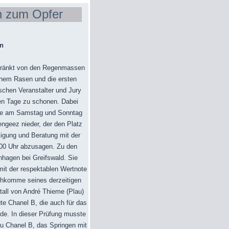
n zum Opfer
n
etränkt von den Regenmassen
rünem Rasen und die ersten
schen Veranstalter und Jury
en Tage zu schonen. Dabei
age am Samstag und Sonntag
ngeez nieder, der den Platz
tigung und Beratung mit der
2.00 Uhr abzusagen. Zu den
hagen bei Greifswald. Sie
 mit der respektablen Wertnote
achkomme seines derzeitigen
Stall von André Thieme (Plau)
te Chanel B, die auch für das
rde. In dieser Prüfung musste
zu Chanel B, das Springen mit