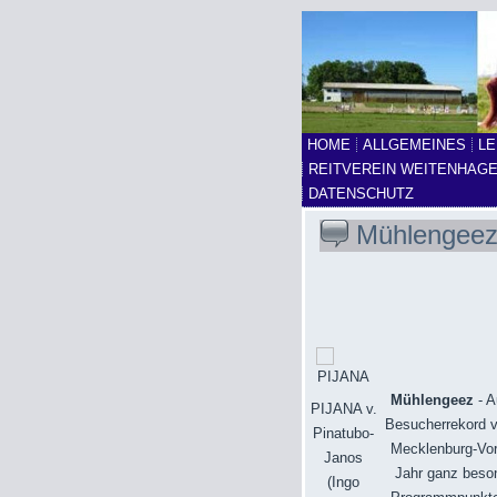
HOME
ALLGEMEINES
LE
REITVEREIN WEITENHAG
DATENSCHUTZ
Mühlengeez 
Mühlengeez
- A
PIJANA v.
Besucherrekord v
Pinatubo-
Mecklenburg-Vor
Janos
Jahr ganz beson
(Ingo