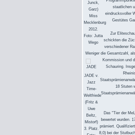
Programmpunkte 
Junck,
staatlichen 
Garz)
eindrucksvoller
Miss
Gestütes Gan
Mecklenburg
2012.
Zur Eliteschau
Foto: Jutta
schickten die Zü
Wego
verschiedener Ra
Weniger die Gesamtzahl, als
Kommission und da
Schauring. Insge
Rheini
JADE v.
Staatsprämienanwärt
Jazz
18 Stuten w
Time-
Staatsprämienanwärt
Weltfriede
(Fritz &
Uwe
Das "Tier der MeL
Beltz,
bewertet wurden. 1
Mistorf)
prämiert. Qualifizi
3. Platz.
8,0) bei der Stutbuc